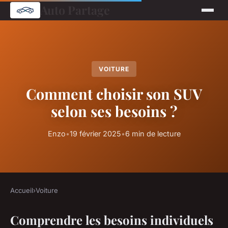
Auto Partage
VOITURE
Comment choisir son SUV
selon ses besoins ?
Enzo
•
19 février 2025
•
6 min de lecture
Accueil
›
Voiture
Comprendre les besoins individuels