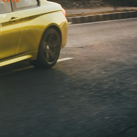
nne
s
é