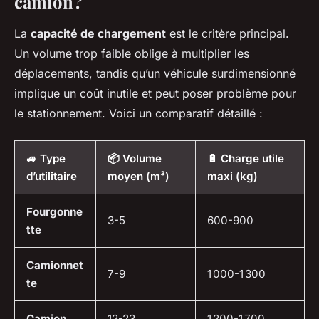
camion ?
La
capacité de chargement
est le critère principal.
Un volume trop faible oblige à multiplier les
déplacements, tandis qu’un véhicule surdimensionné
implique un coût inutile et peut poser problème pour
le stationnement. Voici un comparatif détaillé :
🚙 Type
📦 Volume
🔋 Charge utile
d’utilitaire
moyen (m³)
maxi (kg)
Fourgonne
3-5
600-900
tte
Camionnet
7-9
1 000-1 300
te
Camion
12-23
1 200-1 700