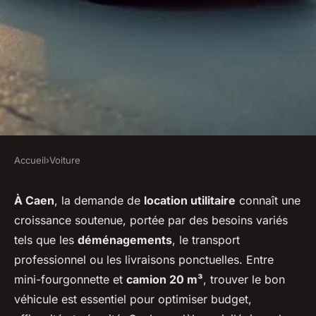
Accueil
›
Voiture
VOITURE
Location utilitaire à caen : tout
À Caen
, la demande de
location utilitaire
connaît une
croissance soutenue, portée par des besoins variés
savoir pour bien choisir son
tels que les
déménagements
, le transport
véhicule
professionnel ou les livraisons ponctuelles. Entre
mini-fourgonnette et
camion 20 m³
, trouver le bon
Enzo
•
6 janvier 2026
•
7 min de lecture
véhicule est essentiel pour optimiser budget,